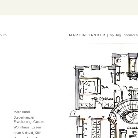
rbüro
MARTIN JANDER
| Dipl. Ing. Innenarc
Marc Aurel
Steuerkanzlei
Erweiterung, Geseke
Wohnhaus, Essen
dean & david, Köln