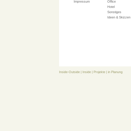
Impressum
Office
Hotel
Sonstiges
Ideen & Skizzen
Inside-Outside
|
Inside
|
Projekte
|
in Planung