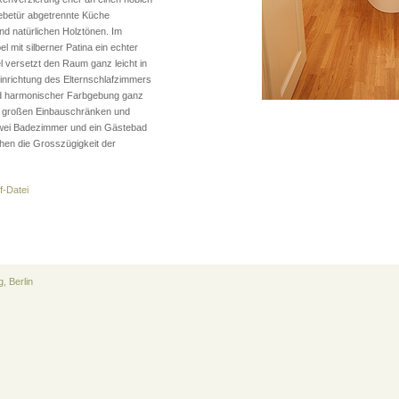
iebetür abgetrennte Küche
nd natürlichen Holztönen. Im
mit silberner Patina ein echter
versetzt den Raum ganz leicht in
inrichtung des Elternschlafzimmers
und harmonischer Farbgebung ganz
mit großen Einbauschränken und
Zwei Badezimmer und ein Gästebad
chen die Grosszügigkeit der
f-Datei
, Berlin