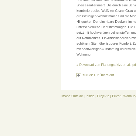
Speisesaal erinnert. Die durch eine Sch
kombiniert edles Weiß mit Granit-Grau u
grosszügigen Wohnzimmer sind die Möbel 
Hingucker. Der dimmbare Deckenhimmel 
unterschiedliche Lichtstimmungen. Die E
setzt mit hochwertigen Leinenstoffen 
auf Natürlichkeit. Ein Ankleidebereich 
schönem Sitzmöbel ist purer Komfort. 
mit hochwertiger Ausstattung unterstrei
Wohnung.
» Download von Planungsskizzen als pd
zurück zur Übersicht
Inside-Outside
|
Inside
|
Projekte
|
Privat
|
Wohnung