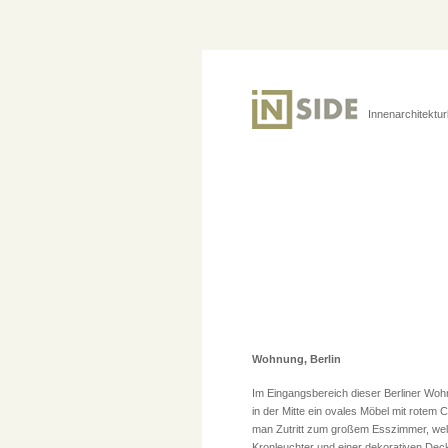
Innenarchitektu
Wohnung, Berlin
Im Eingangsbereich dieser Berliner Wohn
in der Mitte ein ovales Möbel mit rotem C
man Zutritt zum großem Esszimmer, welc
Kronleuchter und einer dekorativen Dec