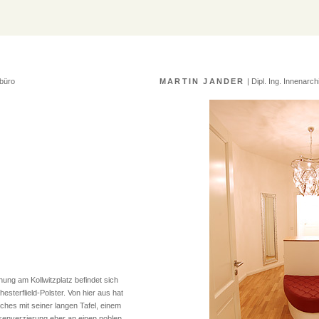
rbüro
MARTIN JANDER
| Dipl. Ing. Innenarc
ung am Kollwitzplatz befindet sich
hesterflield-Polster. Von hier aus hat
hes mit seiner langen Tafel, einem
kenverzierung eher an einen noblen