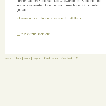
erinnern an den Barockstil. Die Glaswände des Kuchenbuffets
sind aus satiniertem Glas und mit formschönen Ornamenten
gestaltet.
» Download von Planungsskizzen als pdf-Datei
zurück zur Übersicht
Inside-Outside
|
Inside
|
Projekte
|
Gastronomie
|
Café Nölke 02