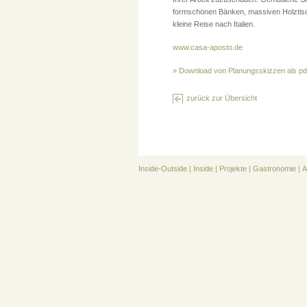
formschönen Bänken, massiven Holztisch
kleine Reise nach Italien.
www.casa-aposto.de
» Download von Planungsskizzen als pd
zurück zur Übersicht
Inside-Outside
|
Inside
|
Projekte
|
Gastronomie
|
A