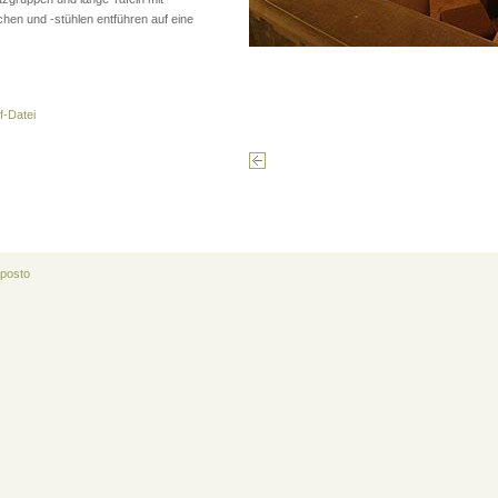
en und -stühlen entführen auf eine
f-Datei
posto