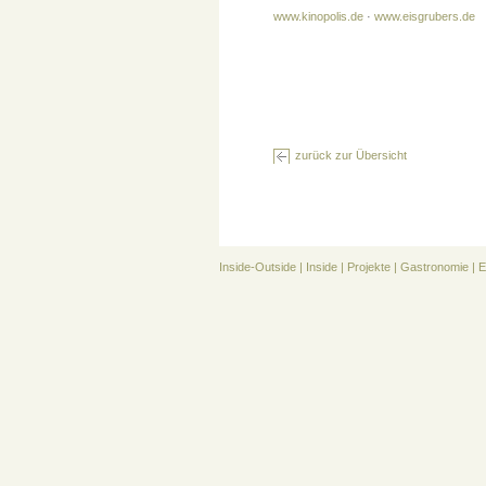
www.kinopolis.de
·
www.eisgrubers.de
zurück zur Übersicht
Inside-Outside
|
Inside
|
Projekte
|
Gastronomie
|
E