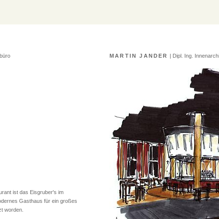
rbüro
MARTIN JANDER
| Dipl. Ing. Innenarc
ant ist das Eisgruber's im
odernes Gasthaus für ein großes
zt worden.