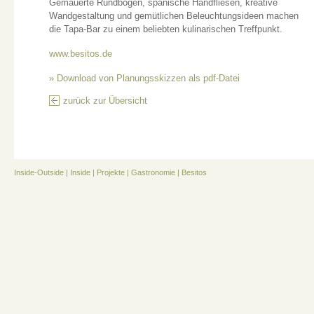
Gemauerte Rundbögen, spanische Handfliesen, kreative
Wandgestaltung und gemütlichen Beleuchtungsideen machen
die Tapa-Bar zu einem beliebten kulinarischen Treffpunkt.
www.besitos.de
» Download von Planungsskizzen als pdf-Datei
zurück zur Übersicht
Inside-Outside
|
Inside
|
Projekte
|
Gastronomie
|
Besitos