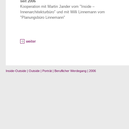
seit 2006
Kooperation mit Martin Jander vom "Inside –
Innenarchitekturbüro" und mit Willi Linnemann vom
"Planungsbüro Linnemann"
weiter
Inside-Outside
|
Outside
|
Porträt
|
Beruflicher Werdegang
|
2006